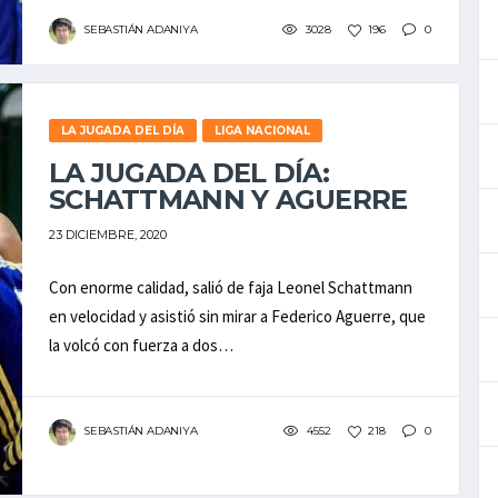
SEBASTIÁN ADANIYA
3028
196
0
LA JUGADA DEL DÍA
LIGA NACIONAL
LA JUGADA DEL DÍA:
SCHATTMANN Y AGUERRE
23 DICIEMBRE, 2020
Con enorme calidad, salió de faja Leonel Schattmann
en velocidad y asistió sin mirar a Federico Aguerre, que
la volcó con fuerza a dos…
SEBASTIÁN ADANIYA
4552
218
0