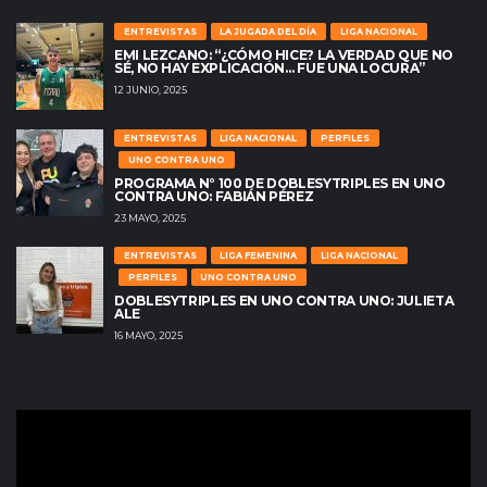
ENTREVISTAS
LA JUGADA DEL DÍA
LIGA NACIONAL
EMI LEZCANO: “¿CÓMO HICE? LA VERDAD QUE NO
SÉ, NO HAY EXPLICACIÓN… FUE UNA LOCURA”
12 JUNIO, 2025
ENTREVISTAS
LIGA NACIONAL
PERFILES
UNO CONTRA UNO
PROGRAMA N° 100 DE DOBLESYTRIPLES EN UNO
CONTRA UNO: FABIÁN PÉREZ
23 MAYO, 2025
ENTREVISTAS
LIGA FEMENINA
LIGA NACIONAL
PERFILES
UNO CONTRA UNO
DOBLESYTRIPLES EN UNO CONTRA UNO: JULIETA
ALE
16 MAYO, 2025