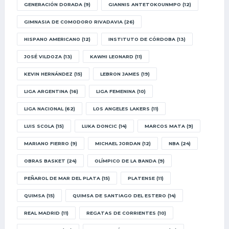
GENERACIÓN DORADA
(9)
GIANNIS ANTETOKOUNMPO
(12)
GIMNASIA DE COMODORO RIVADAVIA
(26)
HISPANO AMERICANO
(12)
INSTITUTO DE CÓRDOBA
(13)
JOSÉ VILDOZA
(13)
KAWHI LEONARD
(11)
KEVIN HERNÁNDEZ
(15)
LEBRON JAMES
(19)
LIGA ARGENTINA
(16)
LIGA FEMENINA
(10)
LIGA NACIONAL
(62)
LOS ANGELES LAKERS
(11)
LUIS SCOLA
(15)
LUKA DONCIC
(14)
MARCOS MATA
(9)
MARIANO FIERRO
(9)
MICHAEL JORDAN
(12)
NBA
(24)
OBRAS BASKET
(24)
OLÍMPICO DE LA BANDA
(9)
PEÑAROL DE MAR DEL PLATA
(15)
PLATENSE
(11)
QUIMSA
(15)
QUIMSA DE SANTIAGO DEL ESTERO
(14)
REAL MADRID
(11)
REGATAS DE CORRIENTES
(10)