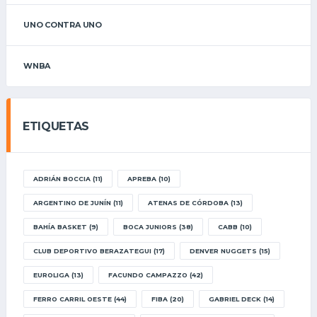
UNO CONTRA UNO
WNBA
ETIQUETAS
ADRIÁN BOCCIA
(11)
APREBA
(10)
ARGENTINO DE JUNÍN
(11)
ATENAS DE CÓRDOBA
(13)
BAHÍA BASKET
(9)
BOCA JUNIORS
(38)
CABB
(10)
CLUB DEPORTIVO BERAZATEGUI
(17)
DENVER NUGGETS
(15)
EUROLIGA
(13)
FACUNDO CAMPAZZO
(42)
FERRO CARRIL OESTE
(44)
FIBA
(20)
GABRIEL DECK
(14)